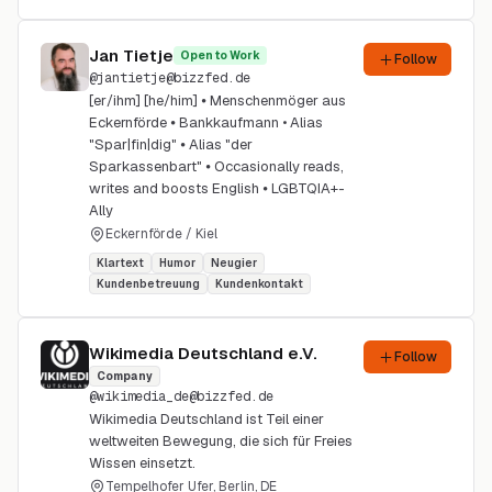
Jan Tietje
Open to Work
Follow
@
jantietje
@
bizzfed.de
[er/ihm] [he/him] ⦁ Menschenmöger aus
Eckernförde ⦁ Bankkaufmann • Alias
"Spar|fin|dig" ⦁ Alias "der
Sparkassenbart" ⦁ Occasionally reads,
writes and boosts English ⦁ LGBTQIA+-
Ally
Eckernförde / Kiel
Klartext
Humor
Neugier
Kundenbetreuung
Kundenkontakt
Wikimedia Deutschland e.V.
Follow
Company
@
wikimedia_de
@
bizzfed.de
Wikimedia Deutschland ist Teil einer
weltweiten Bewegung, die sich für Freies
Wissen einsetzt.
Tempelhofer Ufer, Berlin, DE