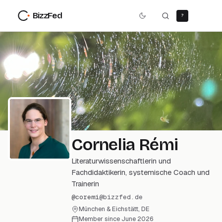
BizzFed
?
Cornelia Rémi
Literaturwissenschaftlerin und
Fachdidaktikerin, systemische Coach und
Trainerin
@
coremi
@
bizzfed.de
München & Eichstätt, DE
Member since
June 2026