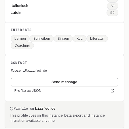
Italienisch
A2
Latein
B2
INTERESTS
Lernen
Schreiben
Singen
KJL
Literatur
Coaching
CONTACT
@
coremi
@
bizzfed.de
Send message
Profile as JSON
Profile on
bizzfed.de
This profile lives on this instance. Data export and instance
migration available anytime.