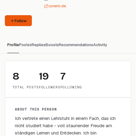
coremi.de
Follow
Profile
Posts
Replies
Boosts
Recommendations
Activity
8
8
19
7
TOTAL POSTS
FOLLOWERS
FOLLOWING
ABOUT THIS PERSON
Ich vertrete einen Lehrstuhl in einem Fach, das ich
nicht studiert habe - voll staunender Freude am
ständigen Lernen und Entdecken. Ich bin