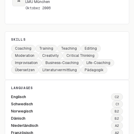
LMU München
Oktober 2008
SKILLS
Coaching
Training
Teaching
Editing
Moderation
Creativity
Critical Thinking
Improvisation
Business-Coaching
Life-Coaching
Übersetzen
Literaturvermittlung
Pädagogik
LANGUAGES
Englisch
C2
Schwedisch
C1
Norwegisch
B2
Dänisch
B2
Niederländisch
A2
Französisch
A2